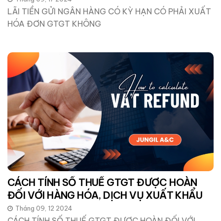
LÃI TIỀN GỬI NGÂN HÀNG CÓ KỲ HẠN CÓ PHẢI XUẤT
HÓA ĐƠN GTGT KHÔNG
CÁCH TÍNH SỐ THUẾ GTGT ĐƯỢC HOÀN
ĐỐI VỚI HÀNG HÓA, DỊCH VỤ XUẤT KHẨU
Tháng 09, 12 2024
CÁCH TÍNH SỐ THUẾ GTGT ĐƯỢC HOÀN ĐỐI VỚI