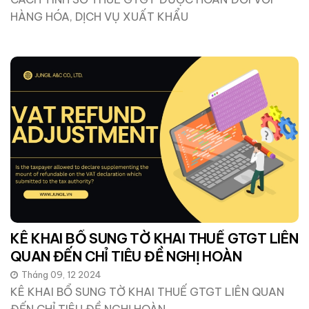
HÀNG HÓA, DỊCH VỤ XUẤT KHẨU
KÊ KHAI BỔ SUNG TỜ KHAI THUẾ GTGT LIÊN
QUAN ĐẾN CHỈ TIÊU ĐỀ NGHỊ HOÀN
Tháng 09, 12 2024
KÊ KHAI BỔ SUNG TỜ KHAI THUẾ GTGT LIÊN QUAN
ĐẾN CHỈ TIÊU ĐỀ NGHỊ HOÀN