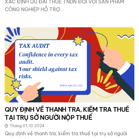
XÁC ĐỊNH ƯU ĐÃI THUẾ TNDN ĐỐI VỚI SẢN PHẨM
CÔNG NGHIỆP HỖ TRỢ
QUY ĐỊNH VỀ THANH TRA, KIỂM TRA THUẾ
TẠI TRỤ SỞ NGƯỜI NỘP THUẾ
Tháng 01, 10 2024
Quy định về thanh tra, kiểm tra thuế tại trụ sở người