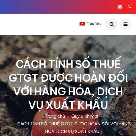
Tiếng Việt
CÁCH TÍNH SỐ THUẾ
GTGT ĐƯỢC HOÀN ĐỐI
VỚI HÀNG HÓA, DỊCH
VỤ XUẤT KHẨU
Trang chủ
Quy định mới
CÁCH TÍNH SỐ THUẾ GTGT ĐƯỢC HOÀN ĐỐI VỚI HÀNG
HÓA, DỊCH VỤ XUẤT KHẨU