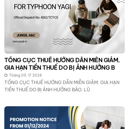
TỔNG CỤC THUẾ HƯỚNG DẪN MIỄN GIẢM,
GIA HẠN TIỀN THUẾ DO BỊ ẢNH HƯỞNG B
Tháng 09, 17 2024
TỔNG CỤC THUẾ HƯỚNG DẪN MIỄN GIẢM, GIA HẠN
TIỀN THUẾ DO BỊ ẢNH HƯỞNG BÃO, LŨ