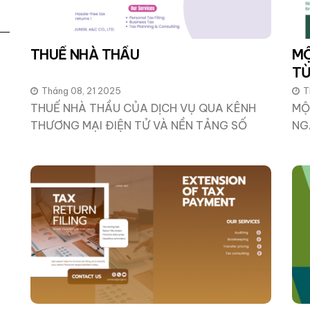
THUẾ NHÀ THẦU
MỘ
TỪ
Tháng 08, 21 2025
T
THUẾ NHÀ THẦU CỦA DỊCH VỤ QUA KÊNH
MỘ
THƯƠNG MẠI ĐIỆN TỬ VÀ NỀN TẢNG SỐ
NG