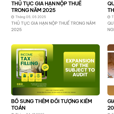
THỦ TỤC GIA HẠN NỘP THUẾ
QU
TRONG NĂM 2025
TH
Tháng 05, 05 2025
T
THỦ TỤC GIA HẠN NỘP THUẾ TRONG NĂM
QU
2025
NG
BỔ SUNG THÊM ĐỐI TƯỢNG KIỂM
GI
TOÁN
20