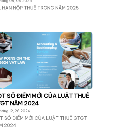
háng 04, 04 2025
A HẠN NỘP THUẾ TRONG NĂM 2025
T SỐ ĐIỂM MỚI CỦA LUẬT THUẾ
GT NĂM 2024
háng 12, 26 2024
T SỐ ĐIỂM MỚI CỦA LUẬT THUẾ GTGT
M 2024