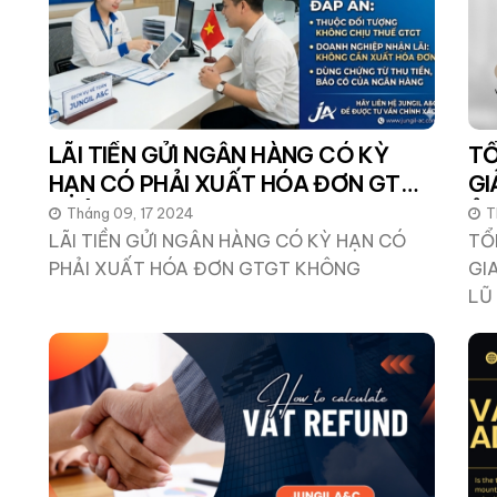
LÃI TIỀN GỬI NGÂN HÀNG CÓ KỲ
TỔ
HẠN CÓ PHẢI XUẤT HÓA ĐƠN GTGT
GI
KHÔNG
ẢN
Tháng 09, 17 2024
T
LÃI TIỀN GỬI NGÂN HÀNG CÓ KỲ HẠN CÓ
TỔ
PHẢI XUẤT HÓA ĐƠN GTGT KHÔNG
GI
LŨ