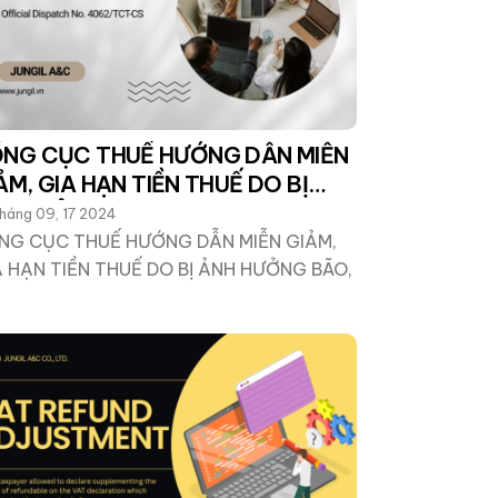
NG CỤC THUẾ HƯỚNG DẪN MIỄN
ẢM, GIA HẠN TIỀN THUẾ DO BỊ
H HƯỞNG B
háng 09, 17 2024
NG CỤC THUẾ HƯỚNG DẪN MIỄN GIẢM,
A HẠN TIỀN THUẾ DO BỊ ẢNH HƯỞNG BÃO,