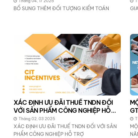
Tháng 04, 17 2025
T
BỔ SUNG THÊM ĐỐI TƯỢNG KIỂM TOÁN
GI
XÁC ĐỊNH ƯU ĐÃI THUẾ TNDN ĐỐI
MỘ
VỚI SẢN PHẨM CÔNG NGHIỆP HỖ
GT
TRỢ
Tháng 02, 03 2025
T
XÁC ĐỊNH ƯU ĐÃI THUẾ TNDN ĐỐI VỚI SẢN
MỘ
PHẨM CÔNG NGHIỆP HỖ TRỢ
NĂ