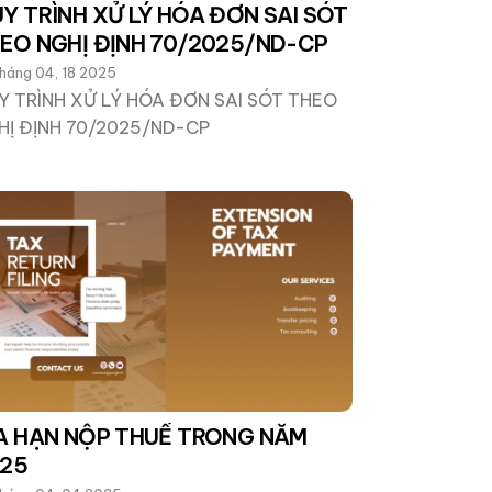
Y TRÌNH XỬ LÝ HÓA ĐƠN SAI SÓT
EO NGHỊ ĐỊNH 70/2025/ND-CP
háng 04, 18 2025
Y TRÌNH XỬ LÝ HÓA ĐƠN SAI SÓT THEO
HỊ ĐỊNH 70/2025/ND-CP
A HẠN NỘP THUẾ TRONG NĂM
25