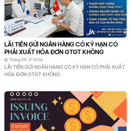
LÃI TIỀN GỬI NGÂN HÀNG CÓ KỲ HẠN CÓ
PHẢI XUẤT HÓA ĐƠN GTGT KHÔNG
Tháng 09, 17 2024
LÃI TIỀN GỬI NGÂN HÀNG CÓ KỲ HẠN CÓ PHẢI XUẤT
HÓA ĐƠN GTGT KHÔNG